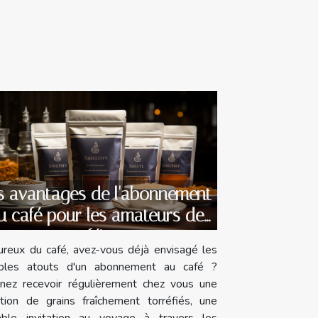
s avantages de l'abonnement
u café pour les amateurs de
caféine
reux du café, avez-vous déjà envisagé les
iples atouts d'un abonnement au café ?
inez recevoir régulièrement chez vous une
ction de grains fraîchement torréfiés, une
table invitation au voyage à travers les