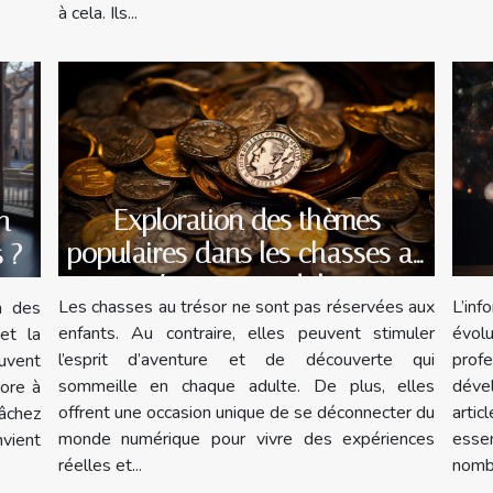
à cela. Ils...
Exploration des thèmes
n
populaires dans les chasses au
s ?
trésor pour adultes
pr
Les chasses au trésor ne sont pas réservées aux
L’in
n des
enfants. Au contraire, elles peuvent stimuler
évolu
et la
l’esprit d’aventure et de découverte qui
prof
uvent
sommeille en chaque adulte. De plus, elles
déve
core à
offrent une occasion unique de se déconnecter du
arti
âchez
monde numérique pour vivre des expériences
esse
nvient
réelles et...
nombr