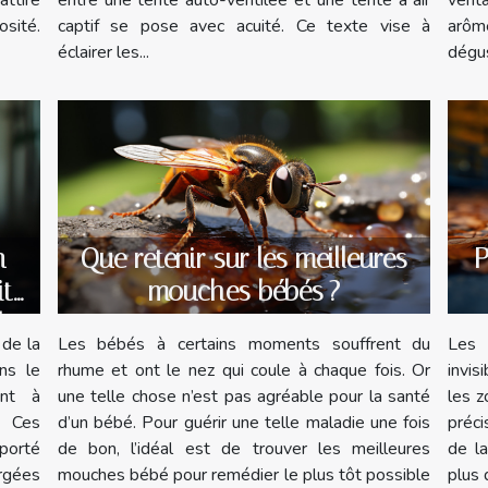
ttire
entre une tente auto-ventilée et une tente à air
arôm
osité.
captif se pose avec acuité. Ce texte vise à
dégus
éclairer les...
n
Que retenir sur les meilleures
P
ité
mouches bébés ?
le
 de la
Les bébés à certains moments souffrent du
Les 
ns le
rhume et ont le nez qui coule à chaque fois. Or
invis
ent à
une telle chose n’est pas agréable pour la santé
les z
. Ces
d’un bébé. Pour guérir une telle maladie une fois
préci
 porté
de bon, l’idéal est de trouver les meilleures
de la
argées
mouches bébé pour remédier le plus tôt possible
plus 