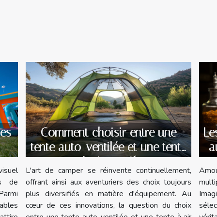
Le
les
Comment choisir entre une
a
tente auto-ventilée et une tente
à air captif
Amou
visuel
L'art de camper se réinvente continuellement,
mult
rs de
offrant ainsi aux aventuriers des choix toujours
Imag
Parmi
plus diversifiés en matière d'équipement. Au
séle
lables
cœur de ces innovations, la question du choix
véri