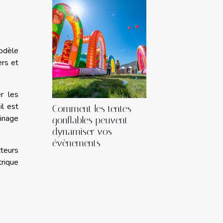
modèle
ers et
r les
il est
Comment les tentes
inage
gonflables peuvent
dynamiser vos
évènements
teurs
trique