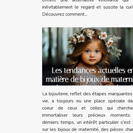
offrent une alternative innovante qui a
inévitablement le regard et suscite la curi
Découvrez comment...
Les tendances actuelles e
matière de bijoux de matern
et leur signification culturel
La bijouterie, reflet des étapes marquantes
vie, a toujours eu une place spéciale da
coeur de ceux et celles qui cherch
immortaliser leurs précieux moments
derniers temps, un intérêt particulier s'est
sur les bijoux de maternité, des pièces ch