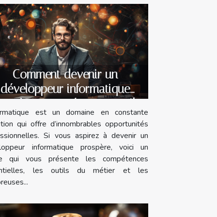
Comment devenir un
développeur informatique
ospère : compétences, outils
formatique est un domaine en constante
et opportunités ?
tion qui offre d’innombrables opportunités
essionnelles. Si vous aspirez à devenir un
loppeur informatique prospère, voici un
cle qui vous présente les compétences
ntielles, les outils du métier et les
euses...