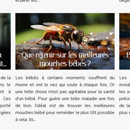
dégus
éclairer les...
n
Que retenir sur les meilleures
P
ité
mouches bébés ?
le
 de la
Les bébés à certains moments souffrent du
Les 
ns le
rhume et ont le nez qui coule à chaque fois. Or
invis
ent à
une telle chose n’est pas agréable pour la santé
les z
. Ces
d’un bébé. Pour guérir une telle maladie une fois
préci
 porté
de bon, l’idéal est de trouver les meilleures
de la
argées
mouches bébé pour remédier le plus tôt possible
plus 
à cela. Ils...