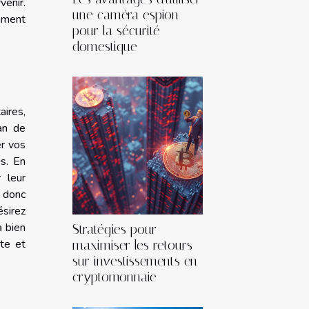
venir.
une caméra espion
omment
pour la sécurité
domestique
ires,
lan de
er vos
es. En
 leur
z donc
ésirez
a bien
Stratégies pour
ste et
maximiser les retours
sur investissements en
cryptomonnaie