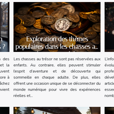
Exploration des thèmes
n
populaires dans les chasses au
s ?
trésor pour adultes
pr
Les chasses au trésor ne sont pas réservées aux
L’in
n des
enfants. Au contraire, elles peuvent stimuler
évolu
et la
l’esprit d’aventure et de découverte qui
prof
uvent
sommeille en chaque adulte. De plus, elles
déve
core à
offrent une occasion unique de se déconnecter du
arti
âchez
monde numérique pour vivre des expériences
esse
nvient
réelles et...
nombr