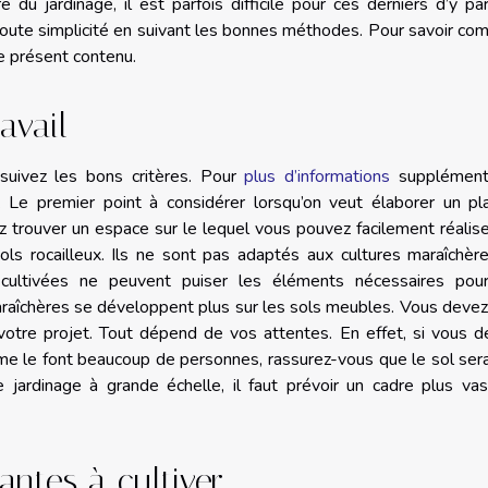
 du jardinage, il est parfois difficile pour ces derniers d’y par
en toute simplicité en suivant les bonnes méthodes. Pour savoir c
ce présent contenu.
avail
suivez les bons critères. Pour
plus d’informations
supplémenta
té. Le premier point à considérer lorsqu’on veut élaborer un p
ez trouver un espace sur le lequel vous pouvez facilement réalis
sols rocailleux. Ils ne sont pas adaptés aux cultures maraîchèr
cultivées ne peuvent puiser les éléments nécessaires pour
araîchères se développent plus sur les sols meubles. Vous deve
votre projet. Tout dépend de vos attentes. En effet, si vous d
me le font beaucoup de personnes, rassurez-vous que le sol ser
 jardinage à grande échelle, il faut prévoir un cadre plus va
antes à cultiver