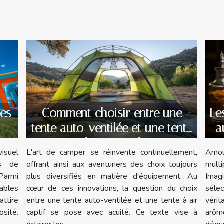
Le
les
Comment choisir entre une
a
tente auto-ventilée et une tente
à air captif
Amou
visuel
L'art de camper se réinvente continuellement,
mult
rs de
offrant ainsi aux aventuriers des choix toujours
Imag
Parmi
plus diversifiés en matière d'équipement. Au
séle
lables
cœur de ces innovations, la question du choix
véri
ttire
entre une tente auto-ventilée et une tente à air
arôm
osité.
captif se pose avec acuité. Ce texte vise à