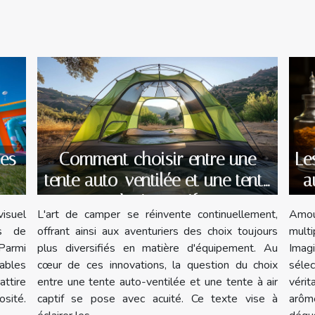
Le
les
Comment choisir entre une
a
tente auto-ventilée et une tente
à air captif
Amou
visuel
L'art de camper se réinvente continuellement,
mult
rs de
offrant ainsi aux aventuriers des choix toujours
Imag
Parmi
plus diversifiés en matière d'équipement. Au
séle
lables
cœur de ces innovations, la question du choix
véri
ttire
entre une tente auto-ventilée et une tente à air
arôm
osité.
captif se pose avec acuité. Ce texte vise à