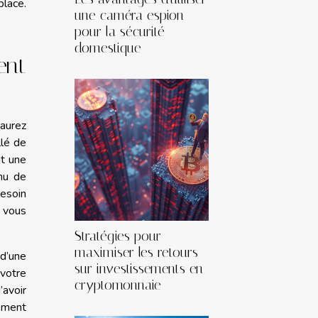
place.
une caméra espion
pour la sécurité
domestique
ent
’aurez
llé de
nt une
enu de
besoin
l vous
Stratégies pour
maximiser les retours
 d’une
sur investissements en
 votre
cryptomonnaie
’avoir
tement