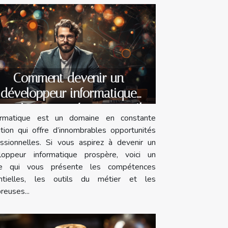
Comment devenir un
développeur informatique
ospère : compétences, outils
formatique est un domaine en constante
et opportunités ?
tion qui offre d’innombrables opportunités
essionnelles. Si vous aspirez à devenir un
loppeur informatique prospère, voici un
cle qui vous présente les compétences
ntielles, les outils du métier et les
euses...