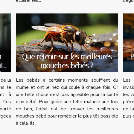
dégus
éclairer les...
n
Que retenir sur les meilleures
P
ité
mouches bébés ?
le
 de la
Les bébés à certains moments souffrent du
Les 
ns le
rhume et ont le nez qui coule à chaque fois. Or
invis
ent à
une telle chose n’est pas agréable pour la santé
les z
. Ces
d’un bébé. Pour guérir une telle maladie une fois
préci
 porté
de bon, l’idéal est de trouver les meilleures
de la
argées
mouches bébé pour remédier le plus tôt possible
plus 
à cela. Ils...