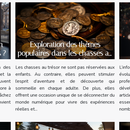
Exploration des thèmes
n
populaires dans les chasses au
s ?
trésor pour adultes
pr
Les chasses au trésor ne sont pas réservées aux
L’in
n des
enfants. Au contraire, elles peuvent stimuler
évolu
et la
l’esprit d’aventure et de découverte qui
prof
uvent
sommeille en chaque adulte. De plus, elles
déve
core à
offrent une occasion unique de se déconnecter du
arti
âchez
monde numérique pour vivre des expériences
esse
nvient
réelles et...
nombr