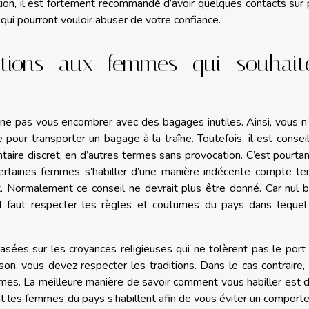
ion, il est fortement recommandé d’avoir quelques contacts sur 
 qui pourront vouloir abuser de votre confiance.
tions aux femmes qui souhait
x ne pas vous encombrer avec des bagages inutiles. Ainsi, vous n
our transporter un bagage à la traîne. Toutefois, il est consei
aire discret, en d’autres termes sans provocation. C’est pourta
r certaines femmes s’habiller d’une manière indécente compte t
t. Normalement ce conseil ne devrait plus être donné. Car nul 
u’il faut respecter les règles et coutumes du pays dans leque
asées sur les croyances religieuses qui ne tolèrent pas le port
on, vous devez respecter les traditions. Dans le cas contraire,
es. La meilleure manière de savoir comment vous habiller est d
t les femmes du pays s’habillent afin de vous éviter un compor